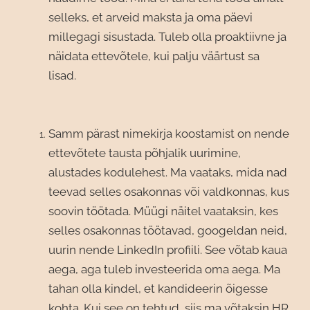
selleks, et arveid maksta ja oma päevi
millegagi sisustada. Tuleb olla proaktiivne ja
näidata ettevõtele, kui palju väärtust sa
lisad.
Samm pärast nimekirja koostamist on nende
ettevõtete tausta põhjalik uurimine,
alustades kodulehest. Ma vaataks, mida nad
teevad selles osakonnas või valdkonnas, kus
soovin töötada. Müügi näitel vaataksin, kes
selles osakonnas töötavad, googeldan neid,
uurin nende LinkedIn profiili. See võtab kaua
aega, aga tuleb investeerida oma aega. Ma
tahan olla kindel, et kandideerin õigesse
kohta. Kui see on tehtud, siis ma võtaksin HR