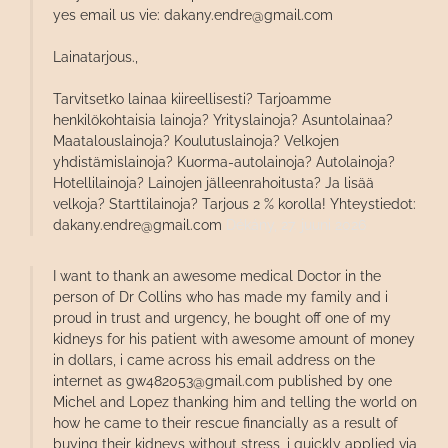
yes email us vie: dakany.endre@gmail.com
Lainatarjous.,
Tarvitsetko lainaa kiireellisesti? Tarjoamme
henkilökohtaisia ​​lainoja? Yrityslainoja? Asuntolainaa?
Maatalouslainoja? Koulutuslainoja? Velkojen
yhdistämislainoja? Kuorma-autolainoja? Autolainoja?
Hotellilainoja? Lainojen jälleenrahoitusta? Ja lisää
velkoja? Starttilainoja? Tarjous 2 % korolla! Yhteystiedot:
dakany.endre@gmail.com
Dékány,
27. juuni 2026
I want to thank an awesome medical Doctor in the
person of Dr Collins who has made my family and i
proud in trust and urgency, he bought off one of my
kidneys for his patient with awesome amount of money
in dollars, i came across his email address on the
internet as gw482053@gmail.com published by one
Michel and Lopez thanking him and telling the world on
how he came to their rescue financially as a result of
buying their kidneys without stress, i quickly applied via