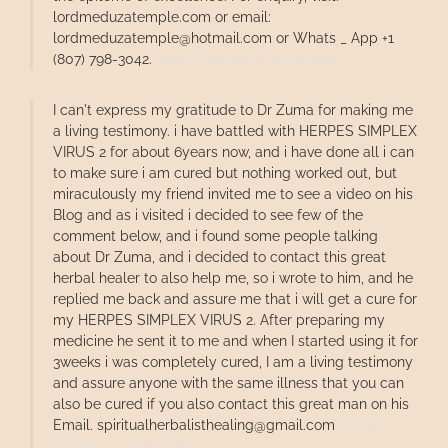
lordmeduzatemple.com or email:
lordmeduzatemple@hotmail.com or Whats _ App +1
(807) 798-3042.
Jeffery Vargas,
7. aprill 2026
I can't express my gratitude to Dr Zuma for making me
a living testimony. i have battled with HERPES SIMPLEX
VIRUS 2 for about 6years now, and i have done all i can
to make sure i am cured but nothing worked out, but
miraculously my friend invited me to see a video on his
Blog and as i visited i decided to see few of the
comment below, and i found some people talking
about Dr Zuma, and i decided to contact this great
herbal healer to also help me, so i wrote to him, and he
replied me back and assure me that i will get a cure for
my HERPES SIMPLEX VIRUS 2. After preparing my
medicine he sent it to me and when I started using it for
3weeks i was completely cured, I am a living testimony
and assure anyone with the same illness that you can
also be cured if you also contact this great man on his
Email. spiritualherbalisthealing@gmail.com
Camila
Sophia,
3. aprill 2026