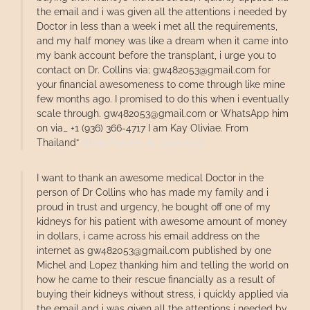
the email and i was given all the attentions i needed by
Doctor in less than a week i met all the requirements,
and my half money was like a dream when it came into
my bank account before the transplant, i urge you to
contact on Dr. Collins via; gw482053@gmail.com for
your financial awesomeness to come through like mine
few months ago. I promised to do this when i eventually
scale through. gw482053@gmail.com or WhatsApp him
on via_ +1 (936) 366-4717 I am Kay Oliviae. From
Thailand“
Olivia Patrick,
25. juuni 2026
I want to thank an awesome medical Doctor in the
person of Dr Collins who has made my family and i
proud in trust and urgency, he bought off one of my
kidneys for his patient with awesome amount of money
in dollars, i came across his email address on the
internet as gw482053@gmail.com published by one
Michel and Lopez thanking him and telling the world on
how he came to their rescue financially as a result of
buying their kidneys without stress, i quickly applied via
the email and i was given all the attentions i needed by