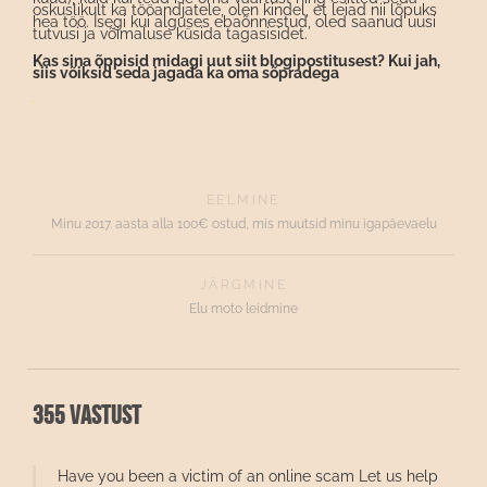
oskuslikult ka tööandjatele, olen kindel, et leiad nii lõpuks
hea töö. Isegi kui alguses ebaõnnestud, oled saanud uusi
tutvusi ja võimaluse küsida tagasisidet.
Kas sina õppisid midagi uut siit blogipostitusest? Kui jah,
siis võiksid seda jagada ka oma sõpradega
EELMINE
Minu 2017. aasta alla 100€ ostud, mis muutsid minu igapäevaelu
JÄRGMINE
Elu moto leidmine
355 vastust
Have you been a victim of an online scam Let us help