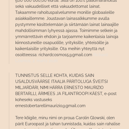
500 000 000,00 euroa. Sillä on 100% pääomarahoitus
sekä vakuudelliset että vakuudettomat lainat.
Takaamme rahoituspalvelumme monille globaaleille
asiakkaillemme. Joustavan lainasalkkumme avulla
pystymme käsittelemään ja siirtämään lainat lainaajille
mahdollisimman lyhyessä ajassa. Toimimme selkein ja
ymmärrettävin ehdoin ja tarjoamme kaikenlaisia ​​lainoja
kiinnostuneille osapuolille, yrityksille, yhteisöille ja
kaikenlaisille yrityksille. Ota meihin yhteyttä nyt
osoitteessa: richardcosmos5@gmail.com
Richard
Cosmos,
2. märts 2026
TUNNISTUS SELLE KOHTA, KUIDAS SAIN
USALDUSVÄÄRSE ITAALIA PÄRITOLUGA ŠVEITSI
MILJARDÄRI, NIMI HÄRRA ERNESTO MAURIZIO
BERTARLLI, ÄRIMEES JA FILANTROOPI KÄEST, e-post
koheseks vastuseks
ernestobertarellimaurizio@gmail.com
Tere kõigile, minu nimi on proua Carolin Glowski, olen
pärit Euroopast ja tahan tunnistada, kuidas sain rahalise