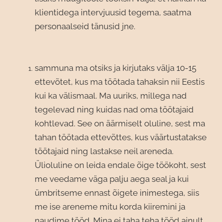
klientidega intervjuusid tegema, saatma
personaalseid tänusid jne.
sammuna ma otsiks ja kirjutaks välja 10-15
ettevõtet, kus ma töötada tahaksin nii Eestis
kui ka välismaal. Ma uuriks, millega nad
tegelevad ning kuidas nad oma töötajaid
kohtlevad. See on äärmiselt oluline, sest ma
tahan töötada ettevõttes, kus väärtustatakse
töötajaid ning lastakse neil areneda.
Ülioluline on leida endale õige töökoht, sest
me veedame väga palju aega seal ja kui
ümbritseme ennast õigete inimestega, siis
me ise areneme mitu korda kiiremini ja
naudime tööd. Mina ei taha teha tööd ainult