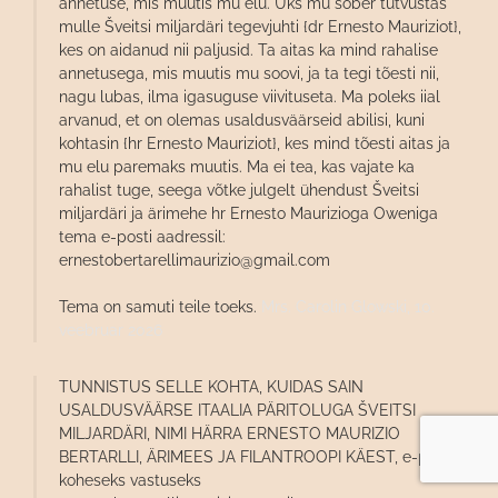
annetuse, mis muutis mu elu. Üks mu sõber tutvustas
mulle Šveitsi miljardäri tegevjuhti {dr Ernesto Mauriziot},
kes on aidanud nii paljusid. Ta aitas ka mind rahalise
annetusega, mis muutis mu soovi, ja ta tegi tõesti nii,
nagu lubas, ilma igasuguse viivituseta. Ma poleks iial
arvanud, et on olemas usaldusväärseid abilisi, kuni
kohtasin {hr Ernesto Mauriziot}, kes mind tõesti aitas ja
mu elu paremaks muutis. Ma ei tea, kas vajate ka
rahalist tuge, seega võtke julgelt ühendust Šveitsi
miljardäri ja ärimehe hr Ernesto Maurizioga Oweniga
tema e-posti aadressil:
ernestobertarellimaurizio@gmail.com
Tema on samuti teile toeks.
Mrs. Carolin Glowski,
10.
veebruar 2026
TUNNISTUS SELLE KOHTA, KUIDAS SAIN
USALDUSVÄÄRSE ITAALIA PÄRITOLUGA ŠVEITSI
MILJARDÄRI, NIMI HÄRRA ERNESTO MAURIZIO
BERTARLLI, ÄRIMEES JA FILANTROOPI KÄEST, e-post
koheseks vastuseks