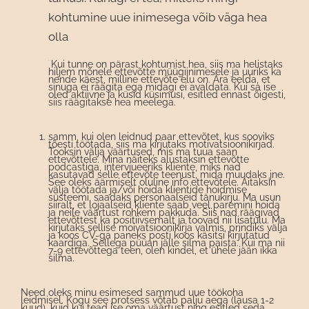
kohtumine uue inimesega võib väga hea
olla
Kui tunne on pärast kohtumist hea, siis ma helistaks
hiljem mõnele ettevõtte müügiinimesele ja uuriks ka
nende käest, milline ettevõte elu on. Ära eelda, et
sinuga ei räägita ega midagi ei avaldata. Kui sa ise
oled aktiivne ja küsid küsimusi, esitled ennast õigesti,
siis räägitakse hea meelega.
samm, kui olen leidnud paar ettevõtet, kus sooviks
tõesti töötada, siis ma kirjutaks motivatsioonikirjad.
Tooksin välja väärtused, mis ma tuua saan
ettevõttele. Mina näiteks alustaksin ettevõtte
podcastiga, intervjueeriks kliente, miks nad
kasutavad selle ettevõte teenust, mida muudaks jne.
See oleks äärmiselt oluline info ettevõtele. Aitaksin
välja töötada ja/või hoida klientide hoidmise
süsteemi, saadaks personaalseid tänukirju. Ma usun
siiralt, et lojaalseid kliente saab veel paremini hoida
ja neile väärtust rohkem pakkuda. Siis nad räägivad
ettevõttest ka positiivsemalt ja toovad nii lisatulu. Ma
kirjutaks sellise moivatsioonikirja valmis, prindiks välja
ja koos CV-ga paneks posti koos käsitsi kirjutatud
kaardiga. Sellega püüan jälle silma paista. Kui ma nii
7-9 ettevõttega teen, olen kindel, et ühele jään ikka
silma.
Need oleks minu esimesed sammud uue töökoha
leidmisel. Kogu see protsess võtab palju aega (lausa 1-2
kuud), kuid kui tead ise oma väärtust ning esitled seda