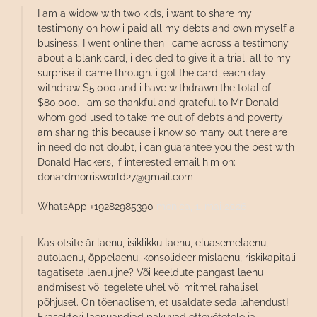
I am a widow with two kids, i want to share my
testimony on how i paid all my debts and own myself a
business. I went online then i came across a testimony
about a blank card, i decided to give it a trial, all to my
surprise it came through. i got the card, each day i
withdraw $5,000 and i have withdrawn the total of
$80,000. i am so thankful and grateful to Mr Donald
whom god used to take me out of debts and poverty i
am sharing this because i know so many out there are
in need do not doubt, i can guarantee you the best with
Donald Hackers, if interested email him on:
donardmorrisworld27@gmail.com
WhatsApp +19282985390
monica,
1. mai 2026
Kas otsite ärilaenu, isiklikku laenu, eluasemelaenu,
autolaenu, õppelaenu, konsolideerimislaenu, riskikapitali
tagatiseta laenu jne? Või keeldute pangast laenu
andmisest või tegelete ühel või mitmel rahalisel
põhjusel. On tõenäolisem, et usaldate seda lahendust!