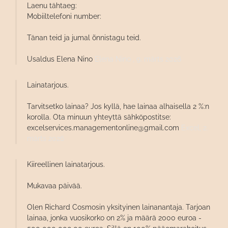
Laenu tähtaeg:
Mobiiltelefoni number:
Tänan teid ja jumal õnnistagu teid.
Usaldus Elena Nino
Elena Nino ,
9. märts 2026
Lainatarjous.
Tarvitsetko lainaa? Jos kyllä, hae lainaa alhaisella 2 %:n
korolla. Ota minuun yhteyttä sähköpostitse:
excelservices.managementonline@gmail.com
Excel,
2.
märts 2026
Kiireellinen lainatarjous.
Mukavaa päivää.
Olen Richard Cosmosin yksityinen lainanantaja. Tarjoan
lainaa, jonka vuosikorko on 2% ja määrä 2000 euroa -