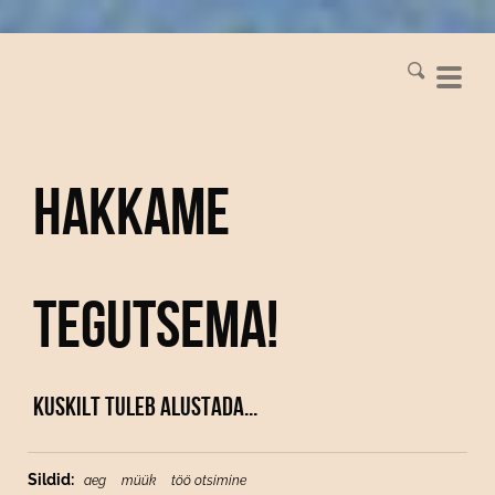
Hakkame
tegutsema!
Kuskilt tuleb alustada...
Sildid:
aeg
müük
töö otsimine