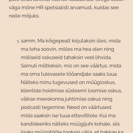
väga mõne HR spetsialisti arvamust, kuidas see
neile mõjuks.
samm. Ma kõigepealt kirjutaksin üles, mida
ma teha soovin, milles ma hea olen ning
milliseid oskuseid tahaksin veel lihvida.
Samuti mõtleksin, mis on see väärtus, mida
ma oma tulevasele tööandjale saaks luua.
Näiteks minu tugevused on müügioskus,
klientide hoidmise süsteemi loomise oskus,
väikse meeskonna juhtimise oskus ning
podcasti tegemine. Need on väärtused,
mida saaksin ise tuua ettevõttele. Kui ma
kandideeriks näiteks müügijuhi kohale, siis
lisaks müügitööle tooksin välja, et hakkan ka