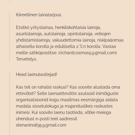
Kiireellinen lainatarjous.
Etsitkö yrityslainaa, henkilökohtaisia ​​lainoja,
asuntolainoja, autolainoja, opintolainoja, velkojen
yhdistämislainoja, vakuudettomia lainoja, riskipääomaa
alhaisella korolla ja edullisella 2 %:n korolla. Vastaa
meille sähköpostitse: (richardcosmos5@gmail.com)
Tervehdys.
Richard Cosmos,
13. märts 2026
Head laenutaotlejad!
Kas teil on rahalisi raskusi? Kas soovite alustada oma
ettevõtet? Selle laenuettevõtte asutasid inimõiguste
organisatsioonid kogu maailmas eesmärgiga aidata
madala sissetulekuga ja majanduslikes raskustes
inimesi. Kui soovite laenu taotleda, võtke meiega
ühendust e-posti teel aadressil
elenanino835@gmail.com