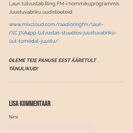
Lauri tutvustab Ring FM-i hommikuprogrammis
Juustuvabriku uudistooteid:
www.mixcloud.com/raadioringfm/lauri-
r%C3%A4pp-tutvustas-stuudios-juustuvabriku-
uut-tumedat-juustu/
OLEME TEIE PANUSE EEST ÄÄRETULT
TÄNULIKUD!
Lisa kommentaar
Nimi