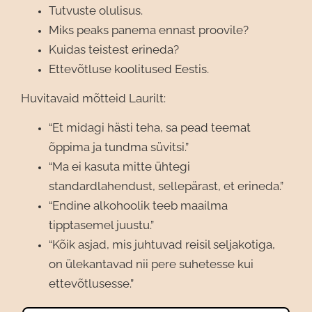
Tutvuste olulisus.
Miks peaks panema ennast proovile?
Kuidas teistest erineda?
Ettevõtluse koolitused Eestis.
Huvitavaid mõtteid Laurilt:
“Et midagi hästi teha, sa pead teemat
õppima ja tundma süvitsi.”
“Ma ei kasuta mitte ühtegi
standardlahendust, sellepärast, et erineda.”
“Endine alkohoolik teeb maailma
tipptasemel juustu.”
“Kõik asjad, mis juhtuvad reisil seljakotiga,
on ülekantavad nii pere suhetesse kui
ettevõtlusesse.”