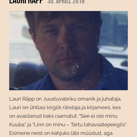
30. aprill 2018
Lauri Räpp on Juustuvabriku omanik ja juhataja.
Lauri on ühtlasi kirglik rändaja ja kirjamees, kes
on avaldanud kaks raamatut: “See ei ole minu
Kuuba” ja “Linn on minu – Tartu tahavaatepeeglis”.
Esimene neist on kahjuks läbi müüdud, aga