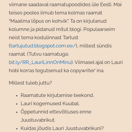
viimane saadaval raamatupoodides üle Eesti. Mai
teises pooles ilmub tema kolmas raamat
“Maailma lõpus on kohvik”. Ta on kirjutanud
kolumne ja pidanud mitut blogi. Populaarseim
neist tema kodulinnast Tartust
(
tartujutud.blogspot.com.ee/
), millest sündis
raamat. (Tutvu raamatuga:
bit.ly/RR_LauriLinnOnMinu
). Viimasel ajal on Lauri
hobi korras tegutsenud ka copywriter’ ina.
Millest tuleb juttu?
Raamatute kirjutamise teekond.
Lauri kogemused Kuubal.
Õppetunnid ettevõtluses enne
Juustuvabrikut.
Kuidas jõudis Lauri Juustuvabrikuni?