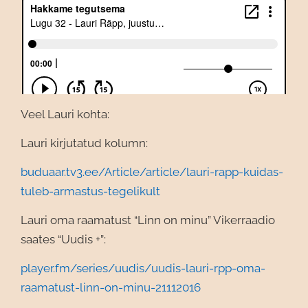
Veel Lauri kohta:
Lauri kirjutatud kolumn:
buduaar.tv3.ee/Article/article/lauri-rapp-kuidas-
tuleb-armastus-tegelikult
Lauri oma raamatust “Linn on minu” Vikerraadio
saates “Uudis +”:
player.fm/series/uudis/uudis-lauri-rpp-oma-
raamatust-linn-on-minu-21112016