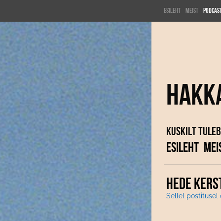
Esileht
Meist
Podcas
Hakk
Kuskilt tuleb
ESILEHT
MEI
HEDE KERST
Sellel postitusel