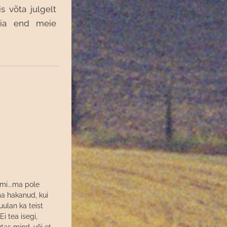
s võta julgelt
ia end meie
imi...ma pole
ma hakanud, kui
uulan ka teist
Ei tea isegi,