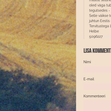
millest selli
oled väga tub
tegutsedes - i
Selle väikse 
juhtun Eestis
Tervitustega
Helbe
5096227
Hel
Lisa kommen
Nimi
E-mail
Kommenteeri