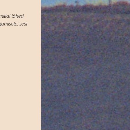
millal lähed
gamisele, sest