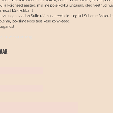
ne südamest tulev rõõm. Kas sellest, et teema oli huvitav, et see puudu
li ja kõik need aastad, mis me pole kokku juhtunud, oled veetnud huvi
lmselt kõik kokku :-)
tervitusega saadan Sulle rõõmu ja terviseid ning kui Sul on mõnikord
 olema, jooksime koos tassikese kohvi-teed.
 Luganost
be,
11. veebruar 2019
taar