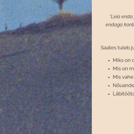
“Leia enda 
endaga kontak
Saates tuleb ju
Miks on o
Mis on m
Mis vahe 
Nõuanded
Läbitööt