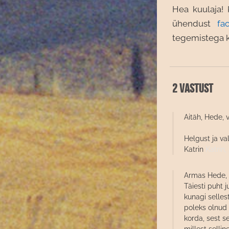
Hea kuulaja! 
ühendust
fa
tegemistega ku
2 vastust
Aitäh, Hede, 
Helgust ja va
Katrin
Katrin,
Armas Hede,
Täiesti puht 
kunagi selles
poleks olnud 
korda, sest se