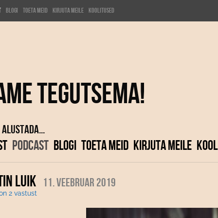
t
Blogi
Toeta meid
Kirjuta meile
KOOLITUSED
ame tegutsema!
 alustada...
ST
PODCAST
BLOGI
TOETA MEID
KIRJUTA MEILE
KOOL
IN LUIK
11. veebruar 2019
 on 2 vastust