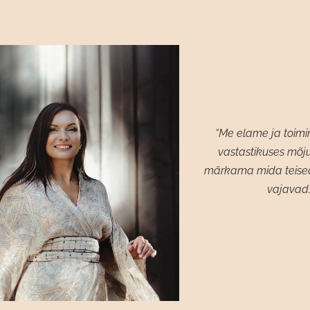
“Me elame ja toimi
vastastikuses mõj
märkama mida teise
vajavad.