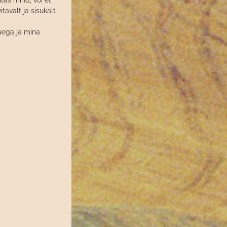
tas mind, või et
tavalt ja sisukalt
 aega ja mina