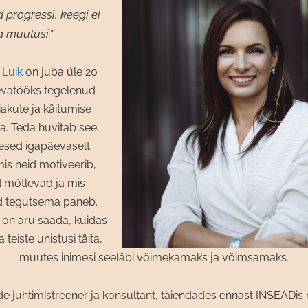
 progressi, keegi ei
a muutusi.”
 Luik
on juba üle 20
evatööks tegelenud
iakute ja käitumise
. Teda huvitab see,
esed igapäevaselt
mis neid motiveerib,
d mõtlevad ja mis
d tegutsema paneb.
on aru saada, kuidas
 teiste unistusi täita,
muutes inimesi seeläbi võimekamaks ja võimsamaks.
e juhtimistreener ja konsultant, täiendades ennast INSEADi