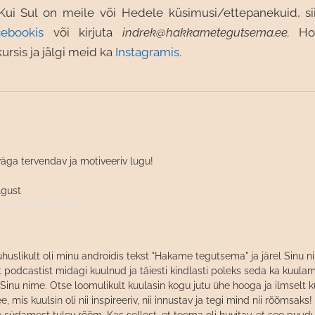
Kui Sul on meile või Hedele küsimusi/ettepanekuid, sii
cebookis
või kirjuta
indrek@hakkametegutsema.ee.
Ho
rsis ja jälgi meid ka
Instagramis.
väga tervendav ja motiveeriv lugu!
lgust
2. november 2019
juhuslikult oli minu androidis tekst "Hakame tegutsema" ja järel Sinu n
t podcastist midagi kuulnud ja täiesti kindlasti poleks seda ka kuula
Sinu nime. Otse loomulikult kuulasin kogu jutu ühe hooga ja ilmselt k
e, mis kuulsin oli nii inspireeriv, nii innustav ja tegi mind nii rõõmsaks! 