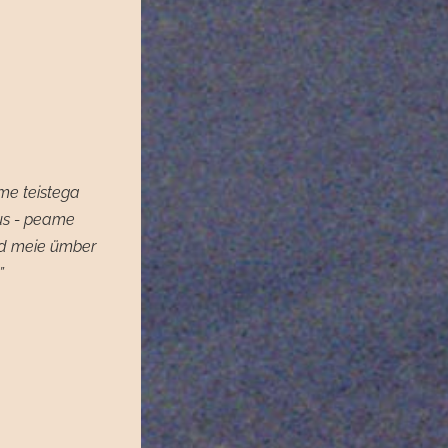
me teistega
us - peame
d meie ümber
”