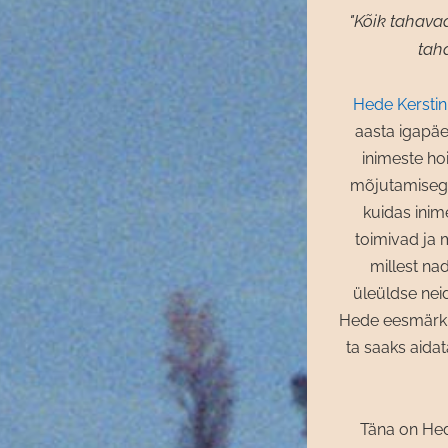
"Kõik tahavad
tah
Hede Kerstin
aasta igapä
inimeste ho
mõjutamisega
kuidas inim
toimivad ja 
millest na
üleüldse nei
Hede eesmärk 
ta saaks aidata
Täna on Hed