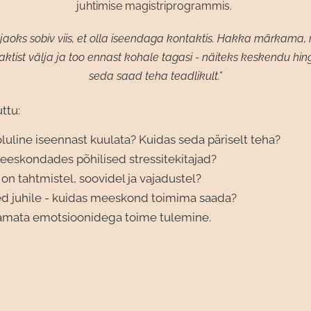
juhtimise magistriprogrammis.
jaoks sobiv viis, et olla iseendaga kontaktis. Hakka märkama, 
tist välja ja too ennast kohale tagasi - näiteks keskendu hin
seda saad teha teadlikult.”
ttu:
luline iseennast kuulata? Kuidas seda päriselt teha?
eeskondades põhilised stressitekitajad?
on tahtmistel, soovidel ja vajadustel?
 juhile - kuidas meeskond toimima saada?
amata emotsioonidega toime tulemine.