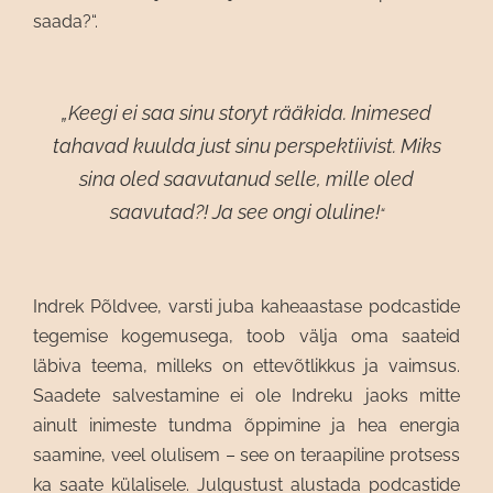
saada?“.
„Keegi ei saa sinu storyt rääkida. Inimesed
tahavad kuulda just sinu perspektiivist. Miks
sina oled saavutanud selle, mille oled
saavutad?! Ja see ongi oluline!
“
Indrek Põldvee, varsti juba kaheaastase podcastide
tegemise kogemusega, toob välja oma saateid
läbiva teema, milleks on ettevõtlikkus ja vaimsus.
Saadete salvestamine ei ole Indreku jaoks mitte
ainult inimeste tundma õppimine ja hea energia
saamine, veel olulisem – see on teraapiline protsess
ka saate külalisele. Julgustust alustada podcastide