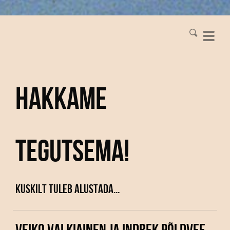
Hakkame
tegutsema!
Kuskilt tuleb alustada...
VEIKO VALKIAINEN JA INDREK PÕLDVEE