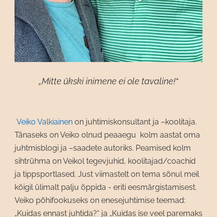
„Mitte ükski inimene ei ole tavaline!“
Veiko Valkiainen
on juhtimiskonsultant ja –koolitaja.
Tänaseks on Veiko olnud peaaegu kolm aastat oma
juhtmisblogi ja –saadete autoriks. Peamised kolm
sihtrühma on Veikol tegevjuhid, koolitajad/coachid
ja tippsportlased. Just viimastelt on tema sõnul meil
kõigil ülimalt palju õppida - eriti eesmärgistamisest.
Veiko põhifookuseks on enesejuhtimise teemad:
„Kuidas ennast juhtida?“ ja „Kuidas ise veel paremaks