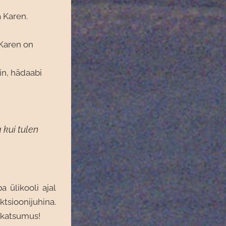
 Karen.
Karen on
in, hädaabi
 kui tulen
a ülikooli ajal
ioonijuhina.
 katsumus!