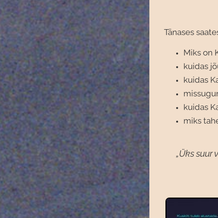
Tänases saate
Miks on K
kuidas jõ
kuidas K
missugun
kuidas K
miks tahe
„Üks suur v