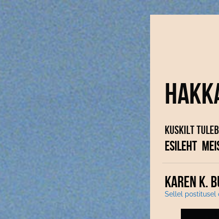
Hakk
Kuskilt tuleb
ESILEHT
MEI
KAREN K. 
Sellel postitusel