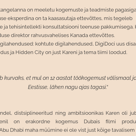
kangelanna on meeletu kogemuste ja teadmiste pagasiga
se eksperdina on ta kaasasutaja ettevõttes, mis tegeleb
ja tehisintellekti konsultatsiooni teenuse pakkumisega.
duse direktor rahvusvahelises Kanada ettevõttes.
igilahendused: kohtute digilahendused, DigiDoci uus disa
us ja Hidden City on just Kareni ja tema tiimi loodud.
b kurvaks, et mul on 12 aastat töökogemust välismaal ja
Eestisse, lähen nagu ajas tagasi.“
indel, distsiplineeritud ning ambitsioonikas Karen oli jub
arenil on erakordne kogemus Dubais filmi produkts
Abu Dhabi maha müümine ei ole vist just kõige tavalisem