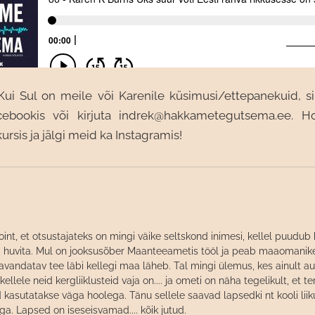
Kui Sul on meile või Karenile küsimusi/ettepanekuid, sii
ebookis või kirjuta indrek@hakkametegutsema.ee. 
rsis ja jälgi meid ka Instagramis!
int, et otsustajateks on mingi väike seltskond inimesi, kellel puudub 
gi huvita. Mul on jooksusõber Maanteeametis tööl ja peab maaomanike
avandatav tee läbi kellegi maa läheb. Tal mingi ülemus, kes ainult aut
 kellele neid kergliiklusteid vaja on.... ja ometi on näha tegelikult, et t
id kasutatakse väga hoolega. Tänu sellele saavad lapsedki nt kooli lii
iga. Lapsed on iseseisvamad.... kõik jutud.