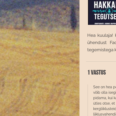
Hea kuulaja! 
ühendust Fac
tegemistega ku
1 vastus
See on hea po
võib olla ise
pidama, kui k
ütles otse, et
kergliikluste
liiklusvahend