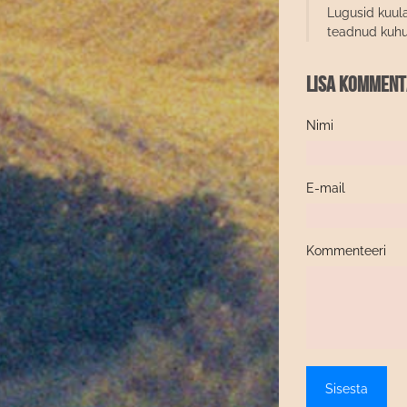
Lugusid kuula
teadnud kuhu 
Lisa kommen
Nimi
E-mail
Kommenteeri