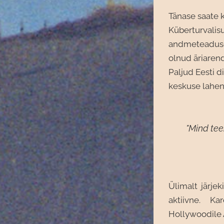
Tänase saate 
Küberturvalisu
andmeteaduse 
olnud äriaren
Paljud Eesti d
keskuse lahend
"Mind tee
Ülimalt järjek
aktiivne. K
Hollywoodile 