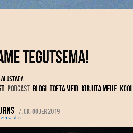
ame tegutsema!
 alustada...
ST
PODCAST
BLOGI
TOETA MEID
KIRJUTA MEILE
KOOL
BURNS
7. oktoober 2019
 on 1 vastus