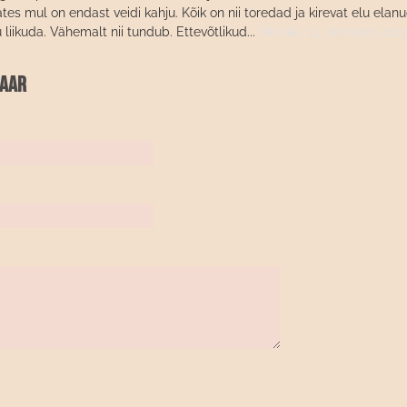
tes mul on endast veidi kahju. Kõik on nii toredad ja kirevat elu elanu
liikuda. Vähemalt nii tundub. Ettevõtlikud...
Monika,
13. oktoober 201
taar