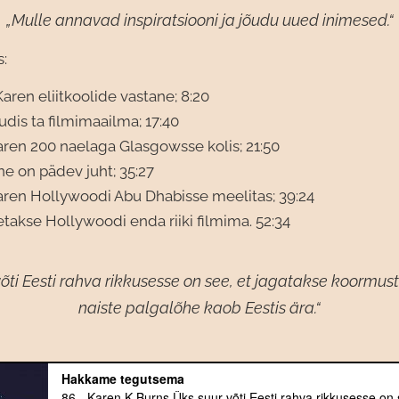
„Mulle annavad inspiratsiooni ja jõudu uued inimesed.“
s:
aren eliitkoolide vastane; 8:20
udis ta filmimaailma; 17:40
aren 200 naelaga Glasgowsse kolis; 21:50
e on pädev juht; 35:27
aren Hollywoodi Abu Dhabisse meelitas; 39:24
takse Hollywoodi enda riiki filmima. 52:34
õti Eesti rahva rikkusesse on see, et jagatakse koormust
naiste palgalõhe kaob Eestis ära.“