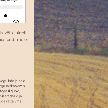
s võta julgelt
Hoia end meie
kogu info ja neid
ga läbirääkimisi
oga liigubki,
erviseradasid ja
kuda ratta vms