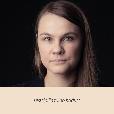
"Distsipliin tuleb kodust."