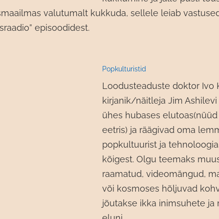
smaailmas valutumalt kukkuda, sellele leiab vastuse
sraadio” episoodidest.
Popkulturistid
Loodusteaduste doktor Ivo 
kirjanik/näitleja Jim Ashilev
ühes hubases elutoas(nüüd
eetris) ja räägivad oma lem
popkultuurist ja tehnoloogia
kõigest. Olgu teemaks muus
raamatud, videomängud, m
või kosmoses hõljuvad kohvr
jõutakse ikka inimsuhete ja
eluni.