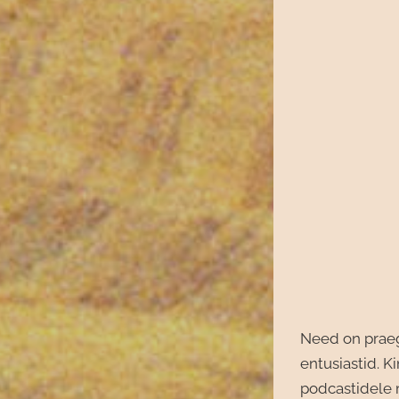
Need on praeg
entusiastid. K
podcastidele m