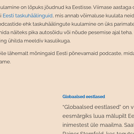
ulamine on lõpuks jõudnud ka Eestisse. Viimase aastaga 
si
Eesti taskuhäälinguid
, mis annab võimaluse kuulata ne
dcastide ehk taskuhäälingute kuulamine on üks parimat
ida näiteks pika autosõidu või nõude pesemise ajal teha.
ing ühilda meeldiv kasulikuga.
ile lähemalt mõningaid Eesti põnevamaid podcaste, mida
tame.
Globaa
lsed
eestlas
e
d
“Globaalsed eestlased” on 
eesmärgiks luua mälupilt Ee
inimestest üle maailma. Saa
Rainer Sternfeld, kes tegut