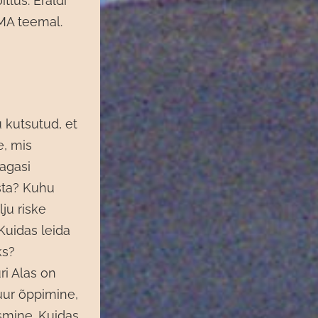
tlus. Eraldi
MA teemal.
u kutsutud, et
e, mis
agasi
ästa? Kuhu
ju riske
 Kuidas leida
ks?
ri Alas on
uur õppimine,
usmine. Kuidas