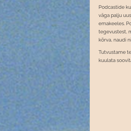
Podcastide ku
väga palju uu
emakeeles. Po
tegevustest, m
kõrva, naudi n
Tutvustame te
kuulata soovi