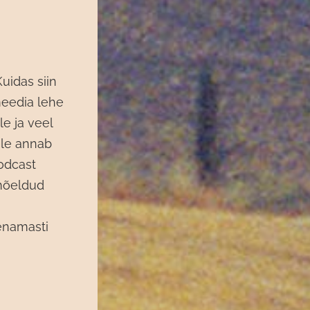
uidas siin
meedia lehe
e ja veel
ele annab
odcast
mõeldud
 enamasti