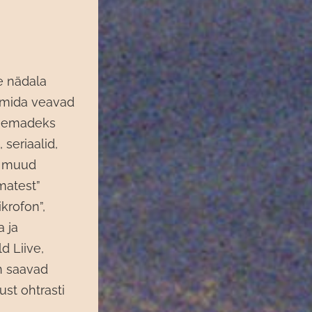
e nädala
, mida veavad
teemadeks
seriaalid,
ud muud
matest”
krofon”,
a ja
d Liive,
n saavad
st ohtrasti