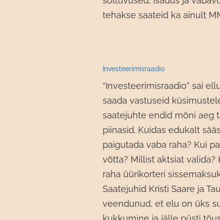
sõltuvused, isadus ja vabavõi
tehakse saateid ka ainult M
Investeerimisraadio
“Investeerimisraadio” sai ell
saada vastuseid küsimustel
saatejuhte endid mõni aeg t
piinasid. Kuidas edukalt sä
paigutada vaba raha? Kui pal
võtta? Millist aktsiat valida?
raha üürikorteri sissemaksu
Saatejuhid Kristi Saare ja Tau
veendunud, et elu on üks s
kukkumine ja jälle püsti tõ