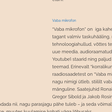
Vaba mikrofon
“Vaba mikrofon” on iga kah
tagant valmiv taskuhääling
tehnoloogiahullud, võttes 
uue meedia, audioraamatud, 
Youtube’i staarid ning palj
teemad. Erinevalt “korraliku
raadiosaadetest on “Vaba mi
nagu nimigi ütleb, stiililt vab
mänguline. Saatejuhid Ronal
Gregor Sibold ja Jakob Rosi
dada nii, nagu parasjagu pähe tuleb – ja seda võimalu
se, muutes kuulamise kohati väga lõbusaks.