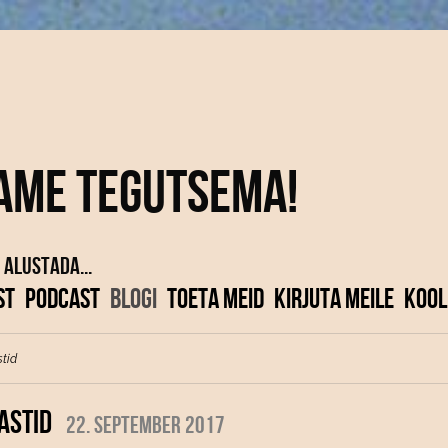
ame tegutsema!
 alustada...
ST
PODCAST
BLOGI
TOETA MEID
KIRJUTA MEILE
KOOL
stid
ASTID
22. september 2017