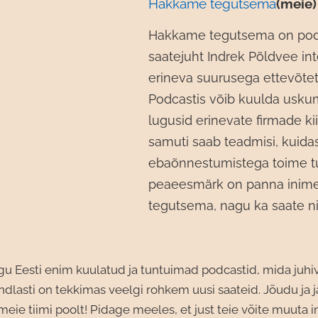
Hakkame tegutsema
(meie)
Hakkame tegutsema on pod
saatejuht Indrek Põldvee int
erineva suurusega ettevõtet
Podcastis võib kuulda usku
lugusid erinevate firmade kii
samuti saab teadmisi, kuida
ebaõnnestumistega toime tu
peaeesmärk on panna inim
tegutsema, nagu ka saate ni
u Eesti enim kuulatud ja tuntuimad podcastid, mida juhi
indlasti on tekkimas veelgi rohkem uusi saateid. Jõudu ja j
eie tiimi poolt! Pidage meeles, et just teie võite muuta 