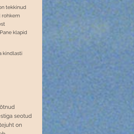
on tekkinud
id rohkem
est
 Pane klapid
 kindlasti
võtnud
stiga seotud
tejuht on
seb