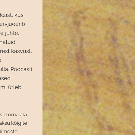
cast, kus
ervjueerib
e juhte.
matuid
rest kasvust,
s
lla. Podcasti
esed
mi ütleb.
vad oma ala
aksu kõigile
inimeste