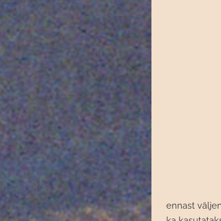
ennast väljen
ka kasutatak