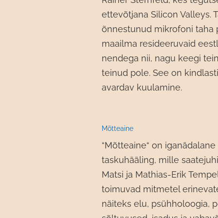
ettevõtjana Silicon Valleys. 
õnnestunud mikrofoni taha 
maailma resideeruvaid eestla
nendega nii, nagu keegi tei
teinud pole. See on kindlasti
avardav kuulamine.
Mõtteaine
“Mõtteaine“ on iganädalane
taskuhääling, mille saateju
Matsi ja Mathias-Erik Tempe
toimuvad mitmetel erinevat
näiteks elu, psühholoogia, p