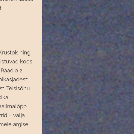
d
Krustok ning
i istuvad koos
 Raadio 2
mikasjadest:
st. Teisisõnu
ika,
aailmalõpp
id – välja
 meie argise