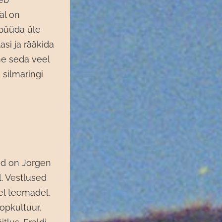
Tal on
püüda üle
si ja rääkida
ne seda veel
 silmaringi
hid on Jorgen
l. Vestlused
el teemadel,
opkultuur,