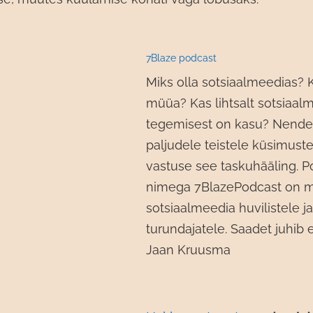
7Blaze podcast
Miks olla sotsiaalmeedias? K
müüa? Kas lihtsalt sotsiaal
tegemisest on kasu? Nendel
paljudele teistele küsimust
vastuse see taskuhääling. P
nimega 7BlazePodcast on 
sotsiaalmeedia huvilistele ja
turundajatele. Saadet juhib
Jaan Kruusma