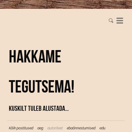
Hakkame
tegutsema!
Kuskilt tuleb alustada...
Kõik postitused
aeg
autoriteet
ebaõnnestumised
edu