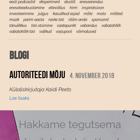
eesti podcastid
eksperiment
elustiil
enesearendus
eneseteadvustamine
ettevõtlus
hirm
inspiratsioon
investeerimine
julgus
kasulikud asjad
mõte
moto
mõtted
müük
parim aasta
raske töö
rõõm anda
sponsorid
tänulikkus
töö otsimine
vaatepunkt
vabandus
vabatahtlik
vabatahtlik töö
valikud
varjupool
võimalused
Blogi
AUTORITEEDI MÕJU
4. november 2018
Külaliskirjutaja Kaidi Peets
Loe lisaks
Hakkame tegutsema