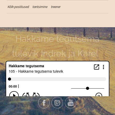
Kõik postitused
tantsimine
treener
Hakkame tegutsema
tulevik Indrek ja Karel